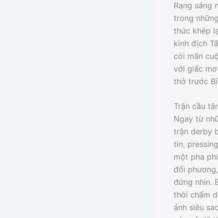
Rạng sáng n
trong những
thức khép l
kình địch T
còi mãn cuộ
với giấc mơ
thở trước B
Trận cầu tâ
Ngay từ nhữ
trận derby 
tin, pressin
một pha phố
đối phương,
đứng nhìn. 
thời chấm d
ảnh siêu sa