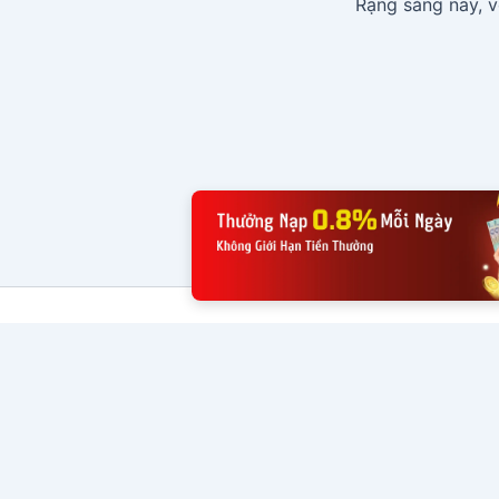
Giới Hạn Địa Lý Và Điều Khoản Người Dùng