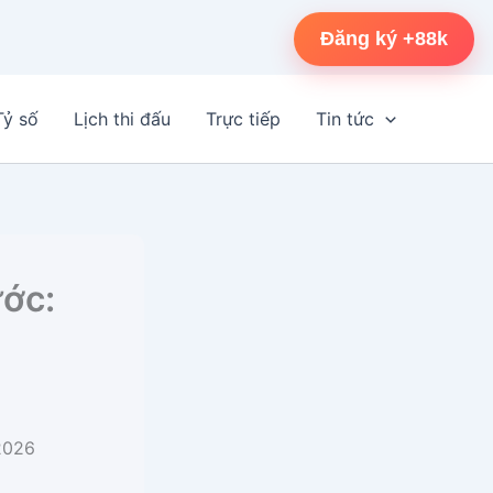
Đăng ký +88k
Tỷ số
Lịch thi đấu
Trực tiếp
Tin tức
ớc:
6
2026