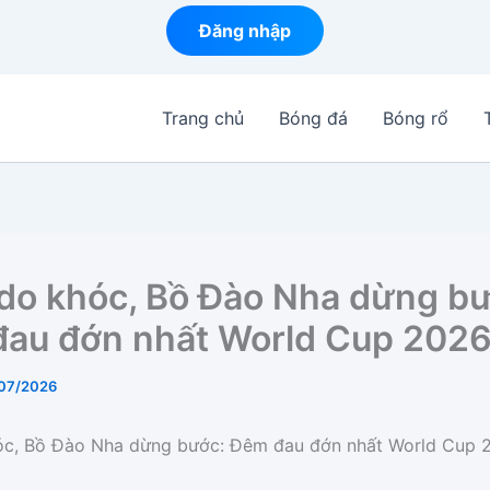
Đăng nhập
Trang chủ
Bóng đá
Bóng rổ
do khóc, Bồ Đào Nha dừng bư
au đớn nhất World Cup 202
07/2026
óc, Bồ Đào Nha dừng bước: Đêm đau đớn nhất World Cup 