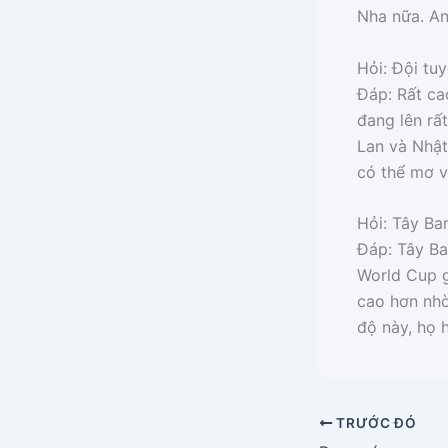
Nha nữa. An
Hỏi: Đội tu
Đáp: Rất ca
đang lên rấ
Lan và Nhật
có thể mơ v
Hỏi: Tây Ba
Đáp: Tây Ba
World Cup g
cao hơn nhờ
độ này, họ 
TRƯỚC ĐÓ