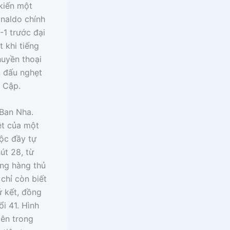
kiến một
onaldo chính
-1 trước đại
 khi tiếng
huyền thoại
n đấu nghẹt
i Cập.
 Ban Nha.
ệt của một
uộc đầy tự
út 28, từ
ang hàng thủ
chỉ còn biết
ứ kết, đồng
i 41. Hình
lên trong