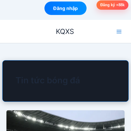
Đăng ký +88k
Đăng nhập
Nhảy
KQXS
tới
nội
dung
Tin tức bóng đá