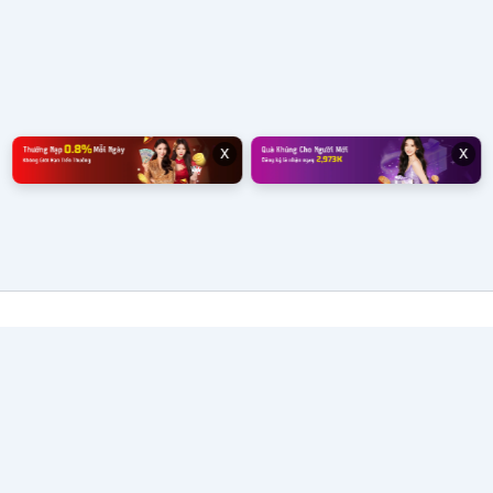
x
x
klive
Giới Hạn Địa Lý Và Điều Khoản Người Dùng