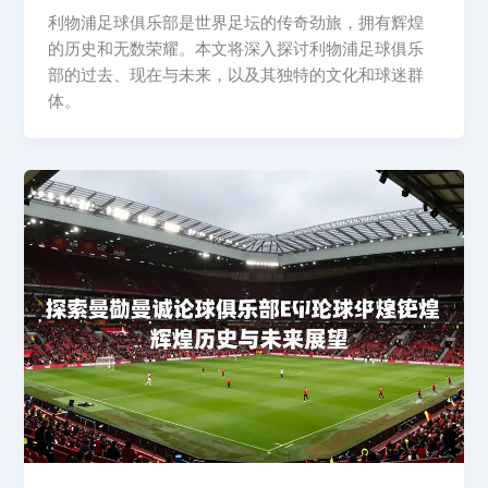
利物浦足球俱乐部是世界足坛的传奇劲旅，拥有辉煌
的历史和无数荣耀。本文将深入探讨利物浦足球俱乐
部的过去、现在与未来，以及其独特的文化和球迷群
体。