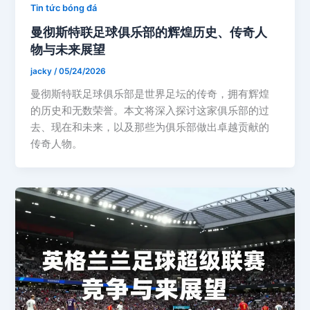
Tin tức bóng đá
曼彻斯特联足球俱乐部的辉煌历史、传奇人
物与未来展望
jacky
/
05/24/2026
曼彻斯特联足球俱乐部是世界足坛的传奇，拥有辉煌
的历史和无数荣誉。本文将深入探讨这家俱乐部的过
去、现在和未来，以及那些为俱乐部做出卓越贡献的
传奇人物。