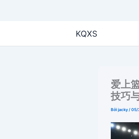
Nhảy
KQXS
tới
nội
dung
爱上篮
技巧
Bởi
jacky
/
05/