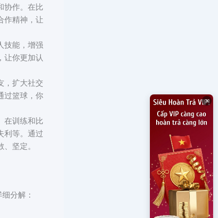
和协作。在比
合作精神，让
人技能，增强
，让你更加认
友，扩大社交
通过篮球，你
×
。在训练和比
失利等。通过
敢、坚定。
详细分解：