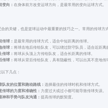
前变向：
在身体前方改变运球方向，是最常用的变向运球方式。
配合的关键，也是篮球运动中最重要的技巧之一。常用的传球方
前传球：
是最常用的传球方式，适合中短距离的传球。
地传球：
将球击地后传给队友，可以绕过防守队员，适合近距离
上传球：
将球从头顶上方传给队友，适合长距离的传球。
后传球：
将球从背后传给队友，具有隐蔽性，可以出其不意地传
意以下几点：
察队友的位置和跑动路线：
选择最佳的传球时机和传球方式。
意传球的力度和准确性：
力度过大或过小都可能导致传球失误。
眼神和手势与队友沟通：
提高传球的默契度。