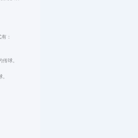
式有：
的传球。
球。