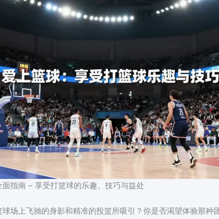
面指南 – 享受打篮球的乐趣、技巧与益处
篮球场上飞驰的身影和精准的投篮所吸引？你是否渴望体验那种