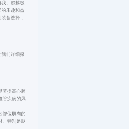
自我、超越极
尽的乐趣和益
到装备选择，
让我们详细探
显著提高心肺
血管疾病的风
各部位肌肉的
材。特别是腿