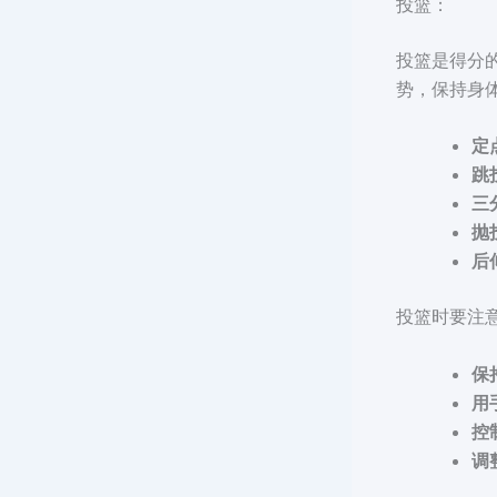
投篮：
投篮是得分
势，保持身
定
跳
三
抛
后
投篮时要注
保
用
控
调