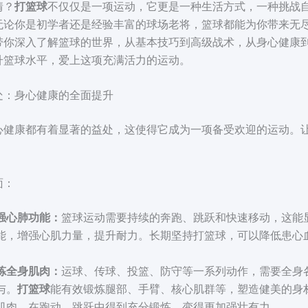
情？
打篮球
不仅仅是一项运动，它更是一种生活方式，一种挑战
无论你是初学者还是经验丰富的球场老将，篮球都能为你带来无
带你深入了解篮球的世界，从基本技巧到高级战术，从身心健康
升篮球水平，爱上这项充满活力的运动。
处：身心健康的全面提升
心健康都有着显著的益处，这使得它成为一项备受欢迎的运动。
：
面：
强心肺功能：
篮球运动需要持续的奔跑、跳跃和快速移动，这能
能，增强心肌力量，提升耐力。长期坚持打篮球，可以降低患心
。
炼全身肌肉：
运球、传球、投篮、防守等一系列动作，需要全身
与。
打篮球
能有效锻炼腿部、手臂、核心肌群等，塑造健美的身
肌肉，在跑动、跳跃中得到充分锻炼，变得更加强壮有力。