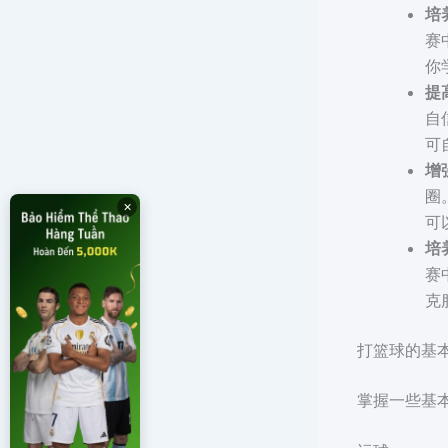
培
赛
你
提
自
可
增
圈
×
可
培
赛
克
打篮球的基
掌握一些基