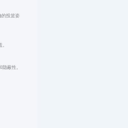
确的投篮姿
盖。
和隐蔽性。