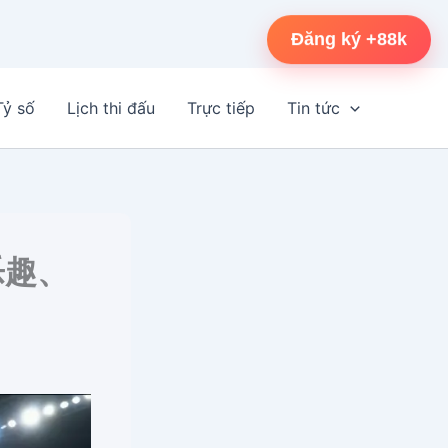
Đăng ký +88k
Tỷ số
Lịch thi đấu
Trực tiếp
Tin tức
乐趣、